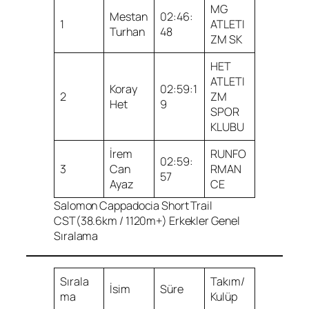
MG
Mestan
02:46:
1
ATLETI
Turhan
48
ZM SK
HET
ATLETI
Koray
02:59:1
2
ZM
Het
9
SPOR
KLUBU
İrem
RUNFO
02:59:
3
Can
RMAN
57
Ayaz
CE
Salomon Cappadocia Short Trail
CST(38.6km / 1120m+) Erkekler Genel
Sıralama
Sırala
Takım/
İsim
Süre
ma
Kulüp