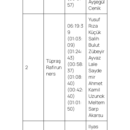
Ayşegül
57)
Cenik
Yusuf
06:19:3
Rıza
9
Küçük
(01:03:
Salih
09)
Bulut
(01:24:
Zübeyir
43)
Ayvaz
Tüpraş
(00:58:
Lale
2
Rafirun
37)
Sayde
ners
(01:08:
mir
40)
Ahmet
(00:42:
Kamil
40)
Uzunok
(01:01:
Meltem
50)
Sarp
Akarsu
Ilyas