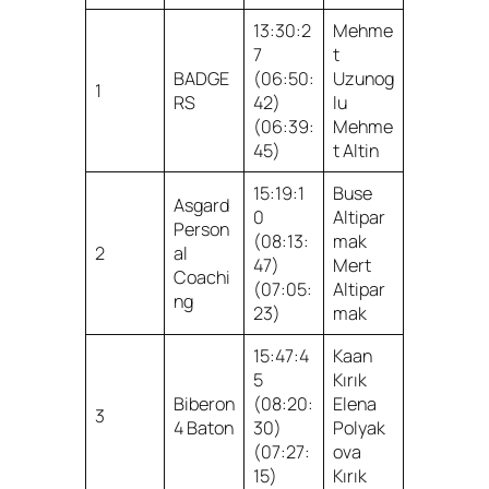
13:30:2
Mehme
7
t
BADGE
(06:50:
Uzunog
1
RS
42)
lu
(06:39:
Mehme
45)
t Altin
15:19:1
Buse
Asgard
0
Altipar
Person
(08:13:
mak
2
al
47)
Mert
Coachi
(07:05:
Altipar
ng
23)
mak
15:47:4
Kaan
5
Kırık
Biberon
(08:20:
Elena
3
4 Baton
30)
Polyak
(07:27:
ova
15)
Kırık