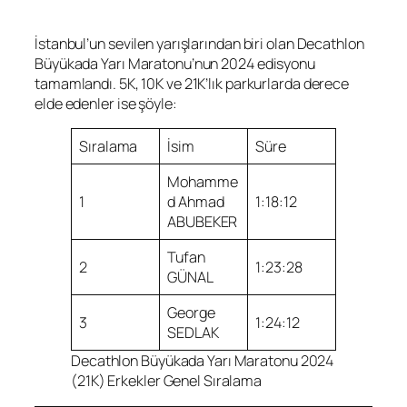
İstanbul’un sevilen yarışlarından biri olan Decathlon
Büyükada Yarı Maratonu’nun 2024 edisyonu
tamamlandı. 5K, 10K ve 21K’lık parkurlarda derece
elde edenler ise şöyle:
Sıralama
İsim
Süre
Mohamme
1
d Ahmad
1:18:12
ABUBEKER
Tufan
2
1:23:28
GÜNAL
George
3
1:24:12
SEDLAK
Decathlon Büyükada Yarı Maratonu 2024
(21K) Erkekler Genel Sıralama