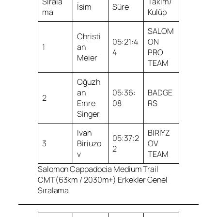
Sırala
Takım/
İsim
Süre
ma
Kulüp
SALOM
Christi
05:21:4
ON
1
an
4
PRO
Meier
TEAM
Oğuzh
an
05:36:
BADGE
2
Emre
08
RS
Singer
Ivan
BIRIYZ
05:37:2
3
Biriuzo
OV
2
v
TEAM
Salomon Cappadocia Medium Trail
CMT(63km / 2030m+) Erkekler Genel
Sıralama