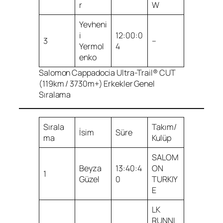
r
W
Yevheni
i
12:00:0
3
–
Yermol
4
enko
Salomon Cappadocia Ultra-Trail® CUT
(119km / 3730m+) Erkekler Genel
Sıralama
Sırala
Takım/
İsim
Süre
ma
Kulüp
SALOM
Beyza
13:40:4
ON
1
Güzel
0
TURKIY
E
LK
RUNNI