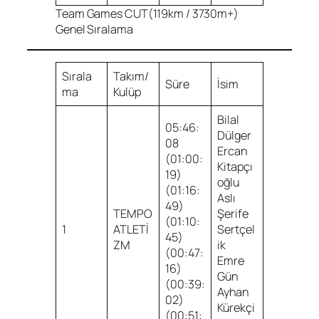
Team Games CUT(119km / 3730m+)
Genel Sıralama
Sırala
Takım/
Süre
İsim
ma
Kulüp
Bilal
05:46:
Dülger
08
Ercan
(01:00:
Kitapçı
19)
oğlu
(01:16:
Aslı
49)
TEMPO
Şerife
(01:10:
1
ATLETİ
Sertçel
45)
ZM
ik
(00:47:
Emre
16)
Gün
(00:39:
Ayhan
02)
Kürekçi
(00:51: