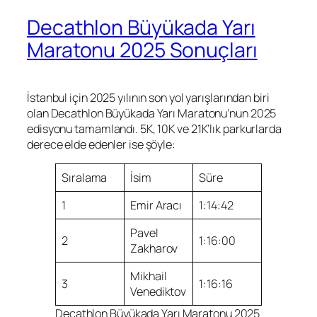
Decathlon Büyükada Yarı
Maratonu 2025 Sonuçları
İstanbul için 2025 yılının son yol yarışlarından biri
olan Decathlon Büyükada Yarı Maratonu’nun 2025
edisyonu tamamlandı. 5K, 10K ve 21K’lık parkurlarda
derece elde edenler ise şöyle:
Sıralama
İsim
Süre
1
Emir Aracı
1:14:42
Pavel
2
1:16:00
Zakharov
Mikhail
3
1:16:16
Venediktov
Decathlon Büyükada Yarı Maratonu 2025