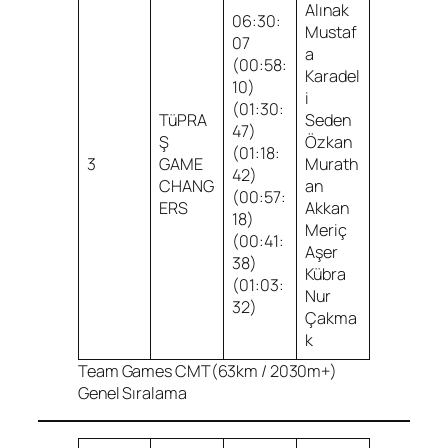
Alınak
06:30:
Mustaf
07
a
(00:58:
Karadel
10)
i
(01:30:
TüPRA
Seden
47)
Ş
Özkan
(01:18:
3
GAME
Murath
42)
CHANG
an
(00:57:
ERS
Akkan
18)
Meriç
(00:41:
Aşer
38)
Kübra
(01:03:
Nur
32)
Çakma
k
Team Games CMT(63km / 2030m+)
Genel Sıralama