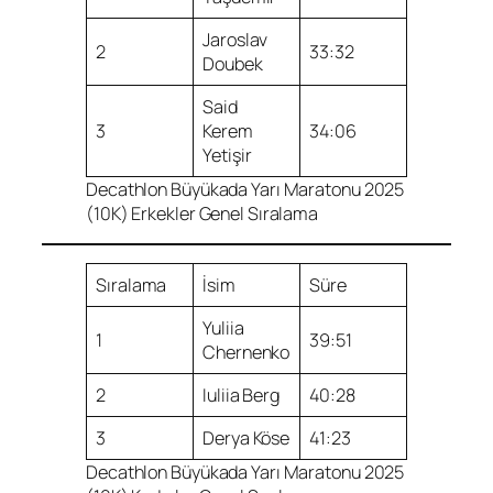
Jaroslav
2
33:32
Doubek
Said
3
Kerem
34:06
Yetişir
Decathlon Büyükada Yarı Maratonu 2025
(10K) Erkekler Genel Sıralama
Sıralama
İsim
Süre
Yuliia
1
39:51
Chernenko
2
Iuliia Berg
40:28
3
Derya Köse
41:23
Decathlon Büyükada Yarı Maratonu 2025