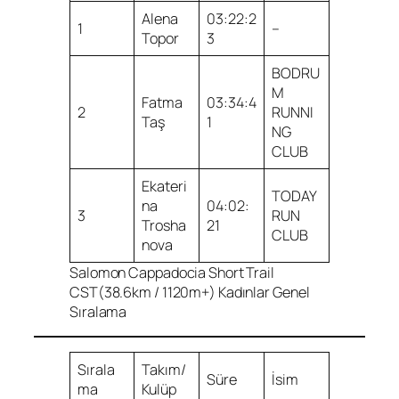
Alena
03:22:2
1
–
Topor
3
BODRU
M
Fatma
03:34:4
2
RUNNI
Taş
1
NG
CLUB
Ekateri
TODAY
na
04:02:
3
RUN
Trosha
21
CLUB
nova
Salomon Cappadocia Short Trail
CST(38.6km / 1120m+) Kadınlar Genel
Sıralama
Sırala
Takım/
Süre
İsim
ma
Kulüp