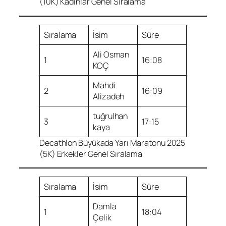
(10K) Kadınlar Genel Sıralama
Sıralama
İsim
Süre
Ali Osman
1
16:08
KOÇ
Mahdi
2
16:09
Alizadeh
tuğrulhan
3
17:15
kaya
Decathlon Büyükada Yarı Maratonu 2025
(5K) Erkekler Genel Sıralama
Sıralama
İsim
Süre
Damla
1
18:04
Çelik