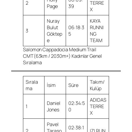
2
TERRE
Page
39
X
Nuray
KAYA
Bulut
06:18:3
RUNNI
3
Göktep
5
NG
e
TEAM
Salomon Cappadocia Medium Trail
CMT(63km / 2030m+) Kadınlar Genel
Sıralama
Sırala
Takım/
İsim
Süre
ma
Kulüp
ADIDAS
Daniel
02:34:5
1
TERRE
Jones
0
X
Pavel
02:38:1
2
Taraso
IZI RUN