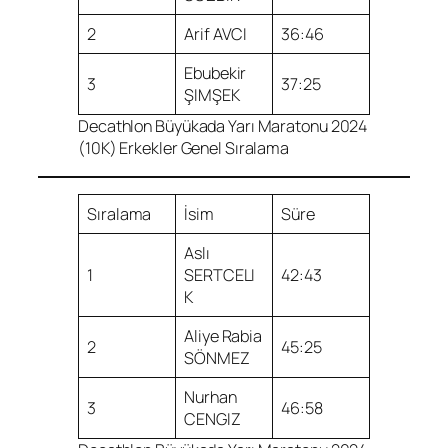
2
Arif AVCI
36:46
Ebubekir
3
37:25
ŞIMŞEK
Decathlon Büyükada Yarı Maratonu 2024
(10K) Erkekler Genel Sıralama
Sıralama
İsim
Süre
Aslı
1
SERTCELI
42:43
K
Aliye Rabia
2
45:25
SÖNMEZ
Nurhan
3
46:58
CENGIZ