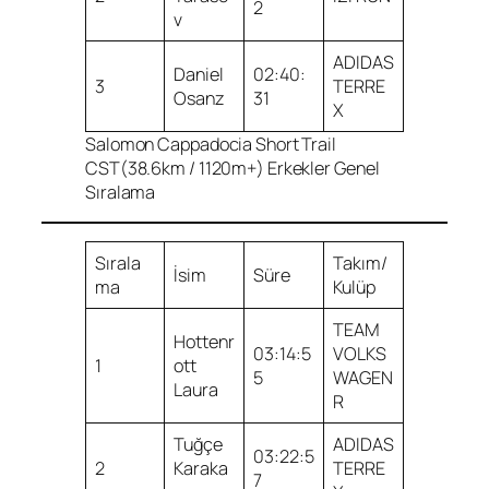
2
v
ADIDAS
Daniel
02:40:
3
TERRE
Osanz
31
X
Salomon Cappadocia Short Trail
CST(38.6km / 1120m+) Erkekler Genel
Sıralama
Sırala
Takım/
İsim
Süre
ma
Kulüp
TEAM
Hottenr
03:14:5
VOLKS
1
ott
5
WAGEN
Laura
R
Tuğçe
ADIDAS
03:22:5
2
Karaka
TERRE
7