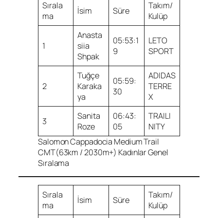
Sırala
Takım/
İsim
Süre
ma
Kulüp
Anasta
05:53:1
LETO
1
siia
9
SPORT
Shpak
Tuğçe
ADIDAS
05:59:
2
Karaka
TERRE
30
ya
X
Sanita
06:43:
TRAILI
3
Roze
05
NITY
Salomon Cappadocia Medium Trail
CMT(63km / 2030m+) Kadınlar Genel
Sıralama
Sırala
Takım/
İsim
Süre
ma
Kulüp