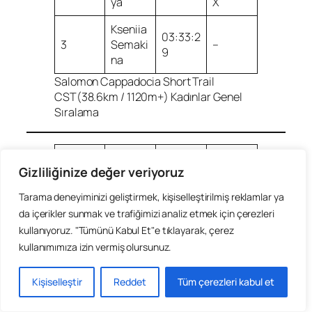
ya
X
Kseniia
03:33:2
3
Semaki
–
9
na
Salomon Cappadocia Short Trail
CST(38.6km / 1120m+) Kadınlar Genel
Sıralama
Sırala
Takım/
Süre
İsim
Gizliliğinize değer veriyoruz
ma
Kulüp
Tarama deneyiminizi geliştirmek, kişiselleştirilmiş reklamlar ya
12:34:1
Mehme
da içerikler sunmak ve trafiğimizi analiz etmek için çerezleri
2
t
BADGE
(06:49:
Uzunog
kullanıyoruz. "Tümünü Kabul Et"e tıklayarak, çerez
1
RS
39)
lu
kullanımımıza izin vermiş olursunuz.
(05:44:
Mehme
33)
t Altin
Kişiselleştir
Reddet
Tüm çerezleri kabul et
13:23:0
Mehme