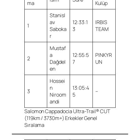
ma
Kulüp
Stanisl
av
12:33:1
IRBIS
1
Saboka
3
TEAM
r
Mustaf
a
12:55:5
PINKYR
2
Dağdel
7
UN
en
Hossei
n
13:05:4
3
–
Niroom
5
andi
Salomon Cappadocia Ultra-Trail® CUT
(119km / 3730m+) Erkekler Genel
Sıralama