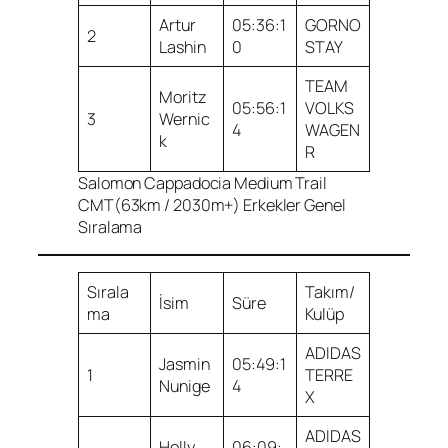
Artur
05:36:1
GORNO
2
Lashin
0
STAY
TEAM
Moritz
05:56:1
VOLKS
3
Wernic
4
WAGEN
k
R
Salomon Cappadocia Medium Trail
CMT(63km / 2030m+) Erkekler Genel
Sıralama
Sırala
Takım/
İsim
Süre
ma
Kulüp
ADIDAS
Jasmin
05:49:1
1
TERRE
Nunige
4
X
ADIDAS
Holly
06:09: