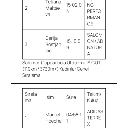
Tetiana
15:02:0
NG
2
Maltse
4
PERFO
va
RMAN
CE
SALOM
Darija
15:15:5
ON / AD
3
Bostjan
9
NATUR
čić
A
Salomon Cappadocia Ultra-Trail® CUT
(119km / 3730m+) Kadınlar Genel
Sıralama
Sırala
Takım/
İsim
Süre
ma
Kulüp
ADIDAS
Marcel
04:58:1
1
TERRE
Hoeche
1
X