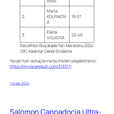
AYAR
Maria
2
KOLPAKOV
19:57
A
Elena
3
20:49
VOLKOVA
Decathlon Büyükada Yarı Maratonu 2024
(5K) Kadınlar Genel Sıralama
Yarışın tüm sonuçlarına bu linkten ulaşabilirsiniz:
https://my.raceresult.com/313317/
1 Aralık 2024
Salomon Cappadocia Ultra-