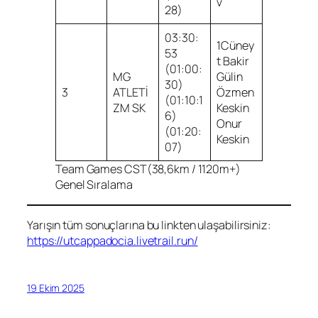
v
28)
03:30:
1Cüney
53
t Bakir
(01:00:
MG
Gülin
30)
3
ATLETİ
Özmen
(01:10:1
ZM SK
Keskin
6)
Onur
(01:20:
Keskin
07)
Team Games CST(38,6km / 1120m+)
Genel Sıralama
Yarışın tüm sonuçlarına bu linkten ulaşabilirsiniz:
https://utcappadocia.livetrail.run/
19 Ekim 2025