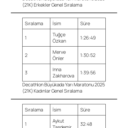
(21K) Erkekler Genel Sıralama
Sıralama
İsim
Süre
Tuğçe
1
1:26:49
Özkan
Merve
2
1:30:52
Önler
Inna
3
1:39:56
Zakharova
Decathlon Büyükada Yarı Maratonu 2025
(21K) Kadınlar Genel Sıralama
Sıralama
İsim
Süre
Aykut
1
32:48
Taşdemir