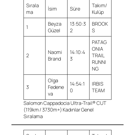
Sırala
Takım/
İsim
Süre
ma
Kulüp
Beyza
13:50:3
BROOK
1
Güzel
2
S
PATAG
ONIA
Naomi
14:10:4
2
TRAIL
Brand
3
RUNNI
NG
Olga
14:54:1
IRBIS
3
Fedene
0
TEAM
va
Salomon Cappadocia Ultra-Trail® CUT
(119km / 3730m+) Kadınlar Genel
Sıralama