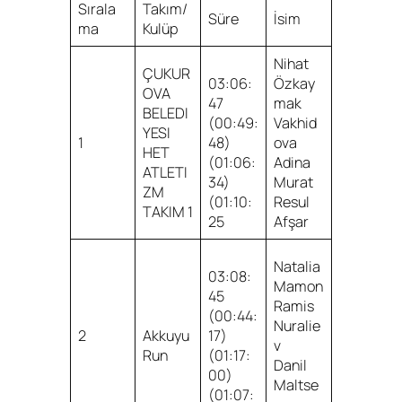
Sırala
Takım/
Süre
İsim
ma
Kulüp
Nihat
ÇUKUR
03:06:
Özkay
OVA
47
mak
BELEDI
(00:49:
Vakhid
YESI
1
48)
ova
HET
(01:06:
Adina
ATLETI
34)
Murat
ZM
(01:10:
Resul
TAKIM 1
25
Afşar
Natalia
03:08:
Mamon
45
Ramis
(00:44:
Nuralie
2
Akkuyu
17)
v
Run
(01:17:
Danil
00)
Maltse
(01:07: