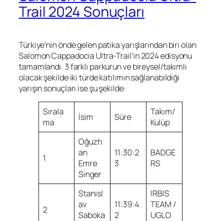
Trail 2024 Sonuçları
Türkiye’nin önde gelen patika yarışlarından biri olan
Salomon Cappadocia Ultra-Trail’in 2024 edisyonu
tamamlandı. 3 farklı parkurun ve bireysel/takımlı
olacak şekilde iki türde katılımın sağlanabildiği
yarışın sonuçları ise şu şekilde:
Sırala
Takım/
İsim
Süre
ma
Kulüp
Oğuzh
an
11:30:2
BADGE
1
Emre
3
RS
Singer
Stanisl
IRBIS
av
11:39:4
TEAM /
2
Saboka
2
UGLO