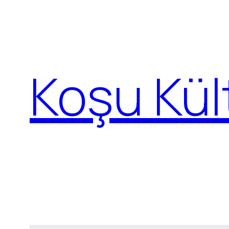
İçeriğe
geç
Koşu Kül